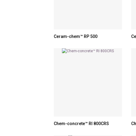
Ceram-chem™ RP 500
Ce
Chem-concrete™ RI 800CRS
Ch