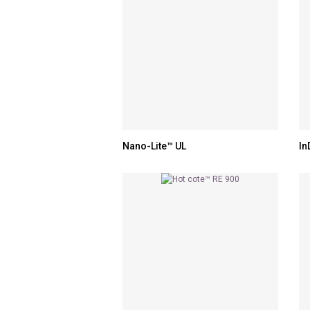
Nano-Lite™ UL
In