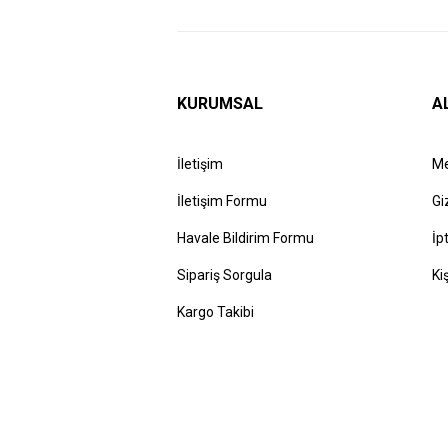
KURUMSAL
A
İletişim
Me
İletişim Formu
Gi
Havale Bildirim Formu
İp
Sipariş Sorgula
Ki
Kargo Takibi