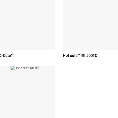
D-Cote™
Hot cote™ RG 900TC