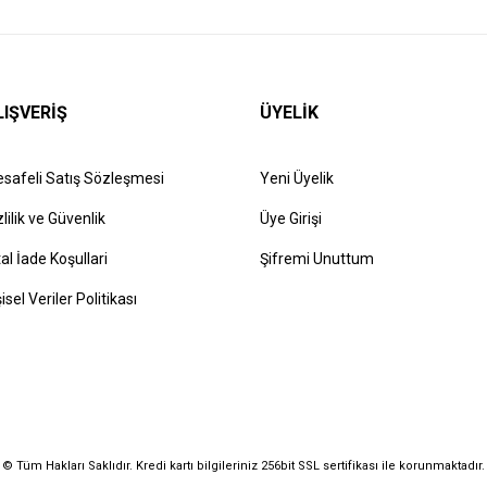
LIŞVERİŞ
ÜYELİK
safeli Satış Sözleşmesi
Yeni Üyelik
zlilik ve Güvenlik
Üye Girişi
tal İade Koşullari
Şifremi Unuttum
şisel Veriler Politikası
© Tüm Hakları Saklıdır. Kredi kartı bilgileriniz 256bit SSL sertifikası ile korunmaktadır.