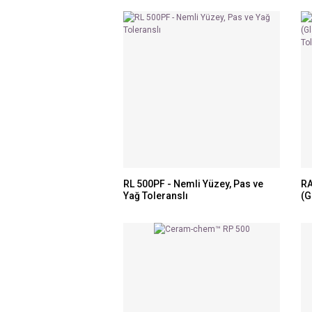
RL 500PF - Nemli Yüzey, Pas ve
RA
Yağ Toleranslı
(G
To