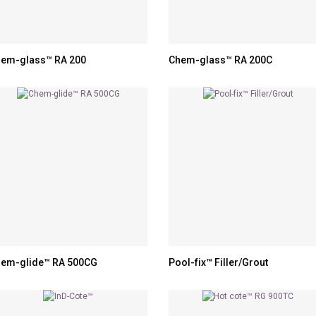
em-glass™ RA 200
Chem-glass™ RA 200C
em-glide™ RA 500CG
Pool-fix™ Filler/Grout