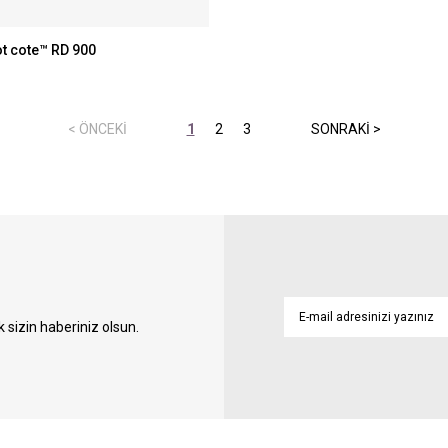
t cote™ RD 900
1
2
3
sizin haberiniz olsun.