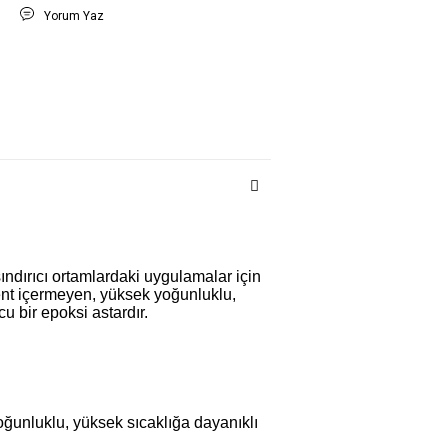
t
Yorum Yaz
ındırıcı ortamlardaki uygulamalar için
ent içermeyen, yüksek yoğunluklu,
u bir epoksi astardır.
ğunluklu, yüksek sıcaklığa dayanıklı