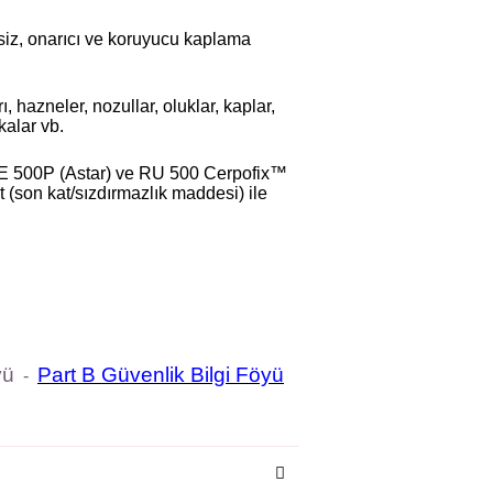
siz, onarıcı ve koruyucu kaplama
ı, hazneler, nozullar, oluklar, kaplar,
akalar vb.
 RE 500P (Astar) ve RU 500 Cerpofix™
(son kat/sızdırmazlık maddesi) ile
yü
Part B Güvenlik Bilgi Föyü
-