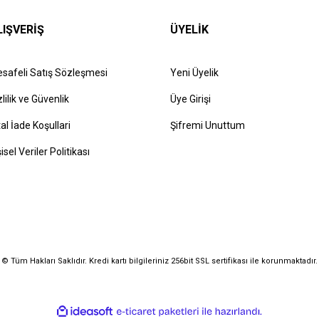
LIŞVERİŞ
ÜYELİK
safeli Satış Sözleşmesi
Yeni Üyelik
zlilik ve Güvenlik
Üye Girişi
tal İade Koşullari
Şifremi Unuttum
şisel Veriler Politikası
© Tüm Hakları Saklıdır. Kredi kartı bilgileriniz 256bit SSL sertifikası ile korunmaktadır.
ile
ideasoft
e-