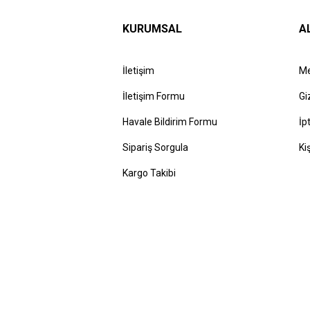
KURUMSAL
A
İletişim
Me
İletişim Formu
Gi
Havale Bildirim Formu
İp
Sipariş Sorgula
Ki
Kargo Takibi