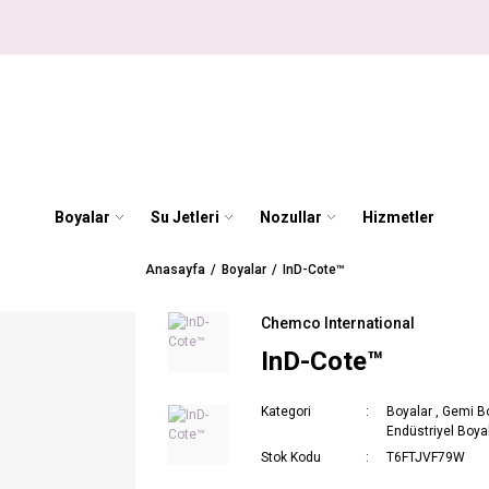
Boyalar
Su Jetleri
Nozullar
Hizmetler
Anasayfa
Boyalar
InD-Cote™
Chemco International
InD-Cote™
Kategori
Boyalar
,
Gemi Bo
Endüstriyel Boya
Stok Kodu
T6FTJVF79W