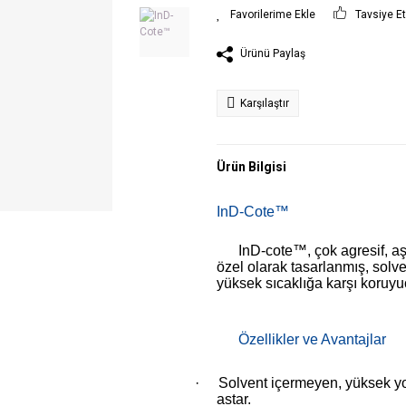
Tavsiye E
Ürünü Paylaş
Karşılaştır
Ürün Bilgisi
InD-Cote™
InD-cote™, çok agresif, aş
özel olarak tasarlanmış, solv
yüksek sıcaklığa karşı koruyuc
Özellikler ve Avantajlar
·
Solvent içermeyen, yüksek yo
astar.