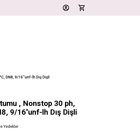
, DN8, 9/16''unf-lh Dış Dişli
tumu , Nonstop 30 ph,
, 9/16''unf-lh Dış Dişli
ve Yedekler