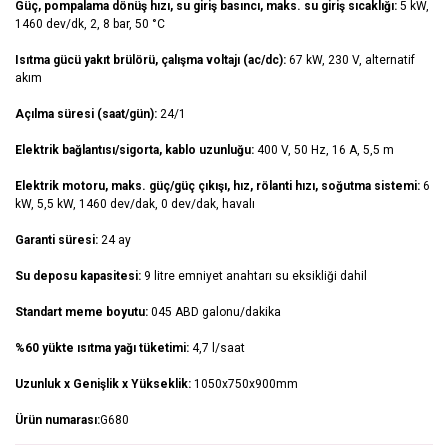
Güç, pompalama dönüş hızı, su giriş basıncı, maks. su giriş sıcaklığı:
5 kW,
1460 dev/dk, 2, 8 bar, 50 °C
Isıtma gücü yakıt brülörü, çalışma voltajı (ac/dc):
67 kW, 230 V, alternatif
akım
Açılma süresi (saat/gün):
24/1
Elektrik bağlantısı/sigorta, kablo uzunluğu:
400 V, 50 Hz, 16 A, 5,5 m
Elektrik motoru, maks. güç/güç çıkışı, hız, rölanti hızı, soğutma sistemi:
6
kW, 5,5 kW, 1460 dev/dak, 0 dev/dak, havalı
Garanti süresi:
24 ay
Su deposu kapasitesi:
9 litre emniyet anahtarı su eksikliği dahil
Standart meme boyutu:
045 ABD galonu/dakika
%60 yükte ısıtma yağı tüketimi:
4,7 l/saat
Uzunluk x Genişlik x Yükseklik:
1050x750x900mm
Ürün numarası:
G680