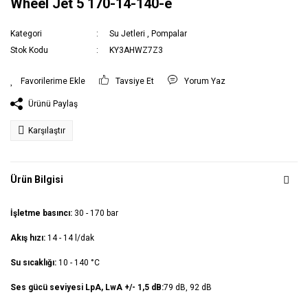
Wheel Jet 5 170-14-140-e
Kategori
Su Jetleri
,
Pompalar
Stok Kodu
KY3AHWZ7Z3
Tavsiye Et
Yorum Yaz
Ürünü Paylaş
Karşılaştır
Ürün Bilgisi
İşletme basıncı:
30 - 170 bar
Akış hızı:
14 - 14 l/dak
Su sıcaklığı:
10 - 140 °C
Ses gücü seviyesi LpA, LwA +/- 1,5 dB:
79 dB, 92 dB