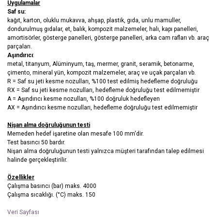
Uygulamalar
Saf su:
kağıt, karton, oluklu mukavva, ahşap, plastik, gıda, unlu mamuller,
dondurulmuş gıdalar, et, balık, kompozit malzemeler, halı, kapı panelleri,
amortisörler, gösterge panelleri, gösterge panelleri, arka cam rafları vb. araç
parçaları.
Aşındırıcı
:
metal, titanyum, Alüminyum, taş, mermer, granit, seramik, betonarme,
çimento, mineral yün, kompozit malzemeler, araç ve uçak parçaları vb.
R = Saf su jeti kesme nozulları, %100 test edilmiş hedefleme doğruluğu
RX = Saf su jeti kesme nozulları, hedefleme doğruluğu test edilmemiştir
A = Aşındırıcı kesme nozulları, %100 doğruluk hedefleyen
AX = Aşındırıcı kesme nozulları, hedefleme doğruluğu test edilmemiştir
Nişan alma doğruluğunun testi
Memeden hedef işaretine olan mesafe 100 mm'dir.
Test basıncı 50 bardır.
Nişan alma doğruluğunun testi yalnızca müşteri tarafından talep edilmesi
halinde gerçekleştirilir.
Özellikler
Çalışma basıncı (bar) maks. 4000
Çalışma sıcaklığı. (°C) maks. 150
Veri Sayfası