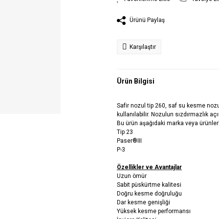
Ürünü Paylaş
Karşılaştır
Ürün Bilgisi
Safir nozul tip 260, saf su kesme noz
kullanılabilir. Nozulun sızdırmazlık açı
Bu ürün aşağıdaki marka veya ürünler
Tip 23
Paser®III
P-3
Özellikler ve Avantajlar
Uzun ömür
Sabit püskürtme kalitesi
Doğru kesme doğruluğu
Dar kesme genişliği
Yüksek kesme performansı