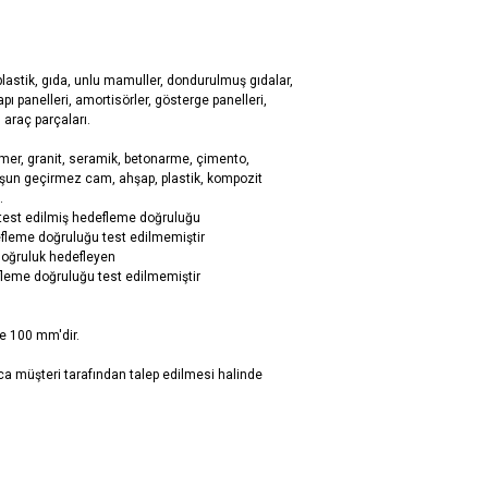
plastik, gıda, unlu mamuller, dondurulmuş gıdalar,
pı panelleri, amortisörler, gösterge panelleri,
 araç parçaları.
mer, granit, seramik, betonarme, çimento,
urşun geçirmez cam, ahşap, plastik, kompozit
.
 test edilmiş hedefleme doğruluğu
efleme doğruluğu test edilmemiştir
doğruluk hedefleyen
fleme doğruluğu test edilmemiştir
e 100 mm'dir.
a müşteri tarafından talep edilmesi halinde