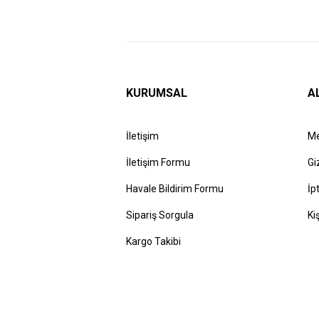
KURUMSAL
A
İletişim
Me
İletişim Formu
Gi
Havale Bildirim Formu
İp
Sipariş Sorgula
Ki
Kargo Takibi