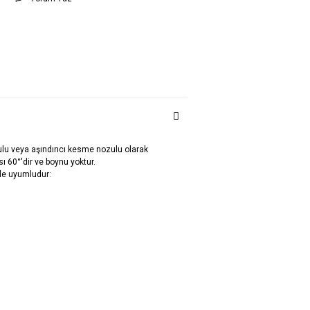
ulu veya aşındırıcı kesme nozulu olarak
sı 60°'dir ve boynu yoktur.
le uyumludur: