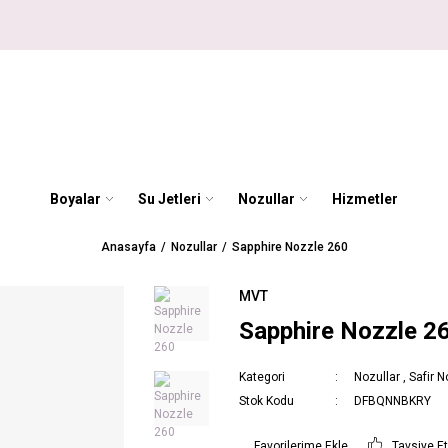
Boyalar
Su Jetleri
Nozullar
Hizmetler
Anasayfa
Nozullar
Sapphire Nozzle 260
MVT
Sapphire Nozzle 2
Kategori
Nozullar
,
Safir N
Stok Kodu
DFBQNNBKRY
Tavsiye E