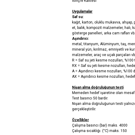
İsviçre Kalitesi
Uygulamalar
Saf su:
kağıt, karton, oluklu mukavva, ahşap, 
et, balık, kompozit malzemeler, halı, ka
gösterge panelleri, arka cam rafları vb.
Aşındırıcı
:
metal, titanyum, Alüminyum, taş, mer
mineral yün, kırılmaz, emniyetli ve k
malzemeler, araç ve uçak parçaları vb
R = Saf su jeti kesme nozulları, %100
RX = Saf su jeti kesme nozulları, hed
A = Aşındırıcı kesme nozulları, %100 
AX = Aşındırıcı kesme nozulları, hede
Nişan alma doğruluğunun testi
Memeden hedef işaretine olan mesaf
Test basıncı 50 bardır.
Nişan alma doğruluğunun testi yalnızc
gerçekleştirilir.
Özellikler
Çalışma basıncı (bar) maks. 4000
Çalışma sıcaklığı. (°C) maks. 150