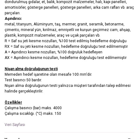
dondurulmuş gıdalar, et, balık, kompozit malzemeler, halı, kapı panelleri,
amortisörler, gösterge panelleri, gösterge panelleri, arka cam rafları vb. araç
parçaları.
Aşındırıcı
:
metal, titanyum, Alüminyum, taş, mermer, granit, seramik, betonarme,
çimento, mineral yün, kırılmaz, emniyetli ve kurşun geçirmez cam, ahşap,
plastik, kompozit malzemeler, araç ve uçak parçaları vb.
R = Saf su jeti kesme nozulları, %100 test edilmiş hedefleme doğruluğu
RX = Saf su jeti kesme nozulları, hedefleme doğruluğu test edilmemiştir
A = Aşındırıcı kesme nozulları, %100 doğruluk hedefleyen
AX = Aşındırıcı kesme nozulları, hedefleme doğruluğu test edilmemiştir
Nişan alma doğruluğunun testi
Memeden hedef işaretine olan mesafe 100 mm'dir.
Test basıncı 50 bardır.
Nişan alma doğruluğunun testi yalnızca müşteri tarafından talep edilmesi
halinde gerçekleştirilir.
Özellikler
Çalışma basıncı (bar) maks. 4000
Çalışma sıcaklığı. (°C) maks. 150
Veri Sayfası