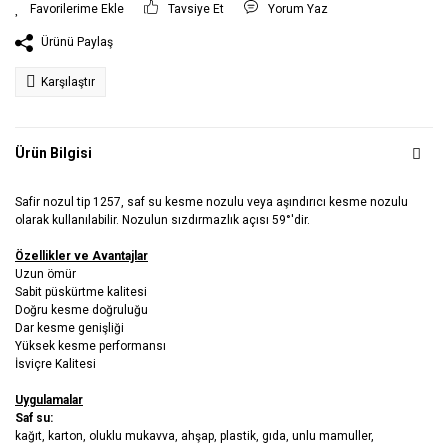
Tavsiye Et
Yorum Yaz
Ürünü Paylaş
Karşılaştır
Ürün Bilgisi
Safir nozul tip 1257, saf su kesme nozulu veya aşındırıcı kesme nozulu
olarak kullanılabilir. Nozulun sızdırmazlık açısı 59°'dir.
Özellikler ve Avantajlar
Uzun ömür
Sabit püskürtme kalitesi
Doğru kesme doğruluğu
Dar kesme genişliği
Yüksek kesme performansı
İsviçre Kalitesi
Uygulamalar
Saf su:
kağıt, karton, oluklu mukavva, ahşap, plastik, gıda, unlu mamuller,