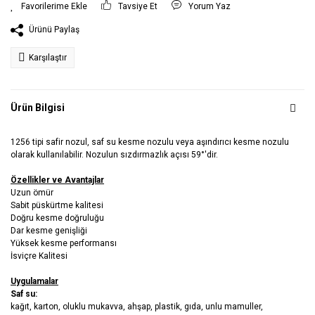
Tavsiye Et
Yorum Yaz
Ürünü Paylaş
Karşılaştır
Ürün Bilgisi
1256 tipi safir nozul, saf su kesme nozulu veya aşındırıcı kesme nozulu
olarak kullanılabilir. Nozulun sızdırmazlık açısı 59°'dir.
Özellikler ve Avantajlar
Uzun ömür
Sabit püskürtme kalitesi
Doğru kesme doğruluğu
Dar kesme genişliği
Yüksek kesme performansı
İsviçre Kalitesi
Uygulamalar
Saf su:
kağıt, karton, oluklu mukavva, ahşap, plastik, gıda, unlu mamuller,