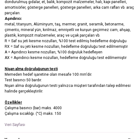
dondurulmuş gıdalar, et, balık, kompozit malzemeler, halı, kapı panelleri,
amortisörler, gösterge panelleri, gösterge panelleri, arka cam rafları vb. araç
parçaları.
Aşındırıcı
:
metal, titanyum, Alüminyum, taş, mermer, granit, seramik, betonarme,
çimento, mineral yün, kırılmaz, emniyetli ve kurşun geçirmez cam, ahşap,
plastik, kompozit malzemeler, araç ve uçak parçaları vb.
R = Saf su jeti kesme nozulları, %100 test edilmiş hedefleme doğruluğu
RX = Saf su jeti kesme nozulları, hedefleme doğruluğu test edilmemiştir
A = Aşındırıcı kesme nozulları, %100 doğruluk hedefleyen
AX = Aşındırıcı kesme nozulları, hedefleme doğruluğu test edilmemiştir
Nişan alma doğruluğunun testi
Memeden hedef işaretine olan mesafe 100 mm'dir.
Test basıncı 50 bardır.
Nişan alma doğruluğunun testi yalnızca müşteri tarafından talep edilmesi
halinde gerçekleştirilir.
Özellikler
Çalışma basıncı (bar) maks. 4000
Çalışma sıcaklığı. (°C) maks. 150
Veri Sayfası