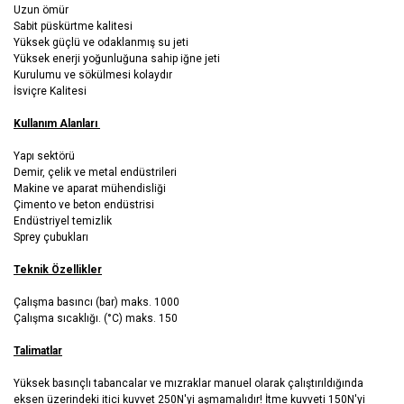
Uzun ömür
Sabit püskürtme kalitesi
Yüksek güçlü ve odaklanmış su jeti
Yüksek enerji yoğunluğuna sahip iğne jeti
Kurulumu ve sökülmesi kolaydır
İsviçre Kalitesi
Kullanım Alanları
Yapı sektörü
Demir, çelik ve metal endüstrileri
Makine ve aparat mühendisliği
Çimento ve beton endüstrisi
Endüstriyel temizlik
Sprey çubukları
Teknik Özellikler
Çalışma basıncı (bar) maks. 1000
Çalışma sıcaklığı. (°C) maks. 150
Talimatlar
Yüksek basınçlı tabancalar ve mızraklar manuel olarak çalıştırıldığında
eksen üzerindeki itici kuvvet 250N'yi aşmamalıdır! İtme kuvveti 150N'yi