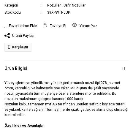
Kategori
Nozullar
,
Safir Nozullar
Stok Kodu
39XPWTNJUP
Tavsiye Et
Yorum Yaz
Ürünü Paylaş
Karşılaştır
Ürün Bilgisi
Yüzey işlemeye yönelik mvt yüksek performanslı nozul tipi 078, hizmet
ömrü, verimliliği ve kalitesiyle öne çıkar. M6 dişinin dış şekli sayesinde
nozül, piyasadaki tüm müşteriye özel sistemlere monte edilebilir. Bu
nozulun maksimum çalışma basıncı 1000 bardır.
Nozulun kalbi, tamamen mvt AG tarafından üretilen safirdir, böylece tutarlı
ve yüksek kalite sağlanır. Tüm safirlerde çizik, çatlak ve akma olup olmadığı
kontrol edilir.
Özellikler ve Avantajlar