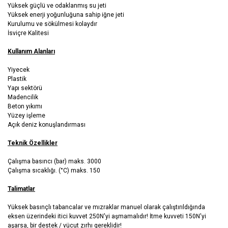
Yüksek güçlü ve odaklanmış su jeti
Yüksek enerji yoğunluğuna sahip iğne jeti
Kurulumu ve sökülmesi kolaydır
İsviçre Kalitesi
Kullanım Alanları
Yiyecek
Plastik
Yapı sektörü
Madencilik
Beton yıkımı
Yüzey işleme
Açık deniz konuşlandırması
Teknik Özellikler
Çalışma basıncı (bar) maks. 3000
Çalışma sıcaklığı. (°C) maks. 150
Talimatlar
Yüksek basınçlı tabancalar ve mızraklar manuel olarak çalıştırıldığında
eksen üzerindeki itici kuvvet 250N'yi aşmamalıdır! İtme kuvveti 150N'yi
aşarsa, bir destek / vücut zırhı gereklidir!