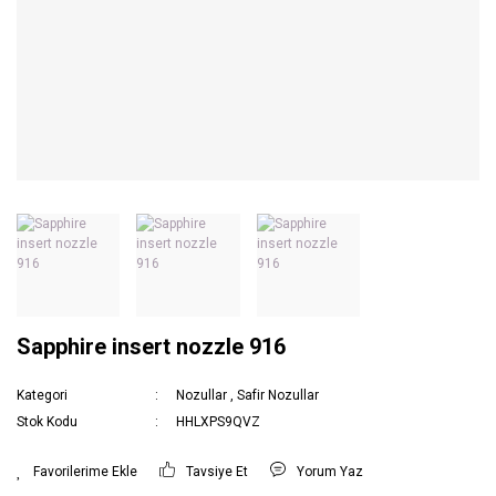
Sapphire insert nozzle 916
Kategori
Nozullar
,
Safir Nozullar
Stok Kodu
HHLXPS9QVZ
Tavsiye Et
Yorum Yaz