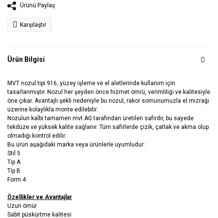
Ürünü Paylaş
Karşılaştır
Ürün Bilgisi
MVT nozul tipi 916, yüzey işleme ve el aletlerinde kullanım için
tasarlanmıştır. Nozul her şeyden önce hizmet ömrü, verimliliği ve kalitesiyle
öne çıkar. Avantajlı şekli nedeniyle bu nozul, rakor somunumuzla el mızrağı
üzerine kolaylıkla monte edilebilir.
Nozulun kalbi tamamen mvt AG tarafından üretilen safirdir, bu sayede
tekdüze ve yüksek kalite sağlanır. Tüm safirlerde çizik, çatlak ve akma olup
olmadığı kontrol edilir.
Bu ürün aşağıdaki marka veya ürünlerle uyumludur:
Stil 5
Tip A
Tip B
Form 4
Özellikler ve Avantajlar
Uzun ömür
Sabit püskürtme kalitesi