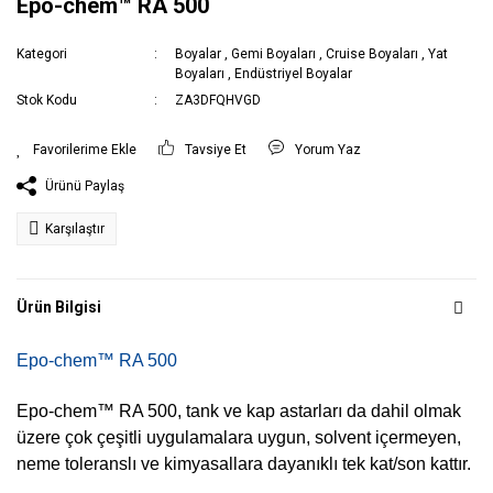
Epo-chem™ RA 500
Kategori
Boyalar
,
Gemi Boyaları
,
Cruise Boyaları
,
Yat
Boyaları
,
Endüstriyel Boyalar
Stok Kodu
ZA3DFQHVGD
Tavsiye Et
Yorum Yaz
Ürünü Paylaş
Karşılaştır
Ürün Bilgisi
Epo-chem™ RA 500
Epo-chem™ RA 500, tank ve kap astarları da dahil olmak
üzere çok çeşitli uygulamalara uygun, solvent içermeyen,
neme toleranslı ve kimyasallara dayanıklı tek kat/son kattır.