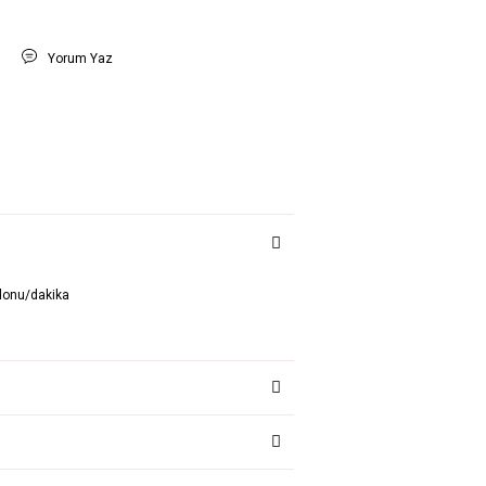
t
Yorum Yaz
lonu/dakika