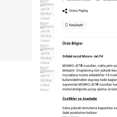
Ürünü Paylaş
Karşılaştır
Ürün Bilgisi
Orbital nozul Monro-Jet F4
MONRO-JET® nozulları, nokta jetin yük
birleştirir. Onaylanmış tüm yüksek basın
mızraklara monte edilebilirler. F4 mo
kullanılabilmekte olup beş farklı bağla
sayesinde MONRO-JET® nozulları hem
mühendisliğinde yüzey işleme ve temizl
Özellikler ve Avantajlar
Daha yüksek temizleme kapasitesi se
Sabit püskürtme kalitesi