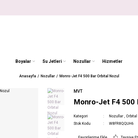
Boyalar
Su Jetleri
Nozullar
Hizmetler
Anasayfa
Nozullar
Monro-Jet F4 500 Bar Orbital Nozul
MVT
Monro-Jet F4 500 B
Kategori
Nozullar
,
Orbital
Stok Kodu
W8FR8QQUH6
Tavsiye E