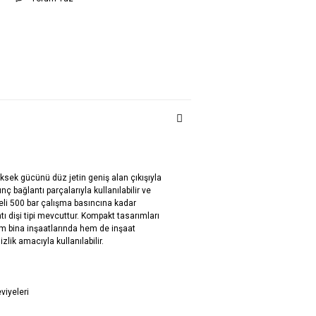
sek gücünü düz jetin geniş alan çıkışıyla
ç bağlantı parçalarıyla kullanılabilir ve
deli 500 bar çalışma basıncına kadar
ntı dişi tipi mevcuttur. Kompakt tasarımları
 bina inşaatlarında hem de inşaat
ik amacıyla kullanılabilir.
viyeleri