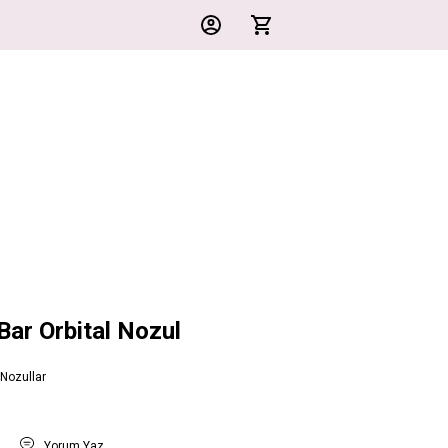
ar Orbital Nozul
 Nozullar
t
Yorum Yaz