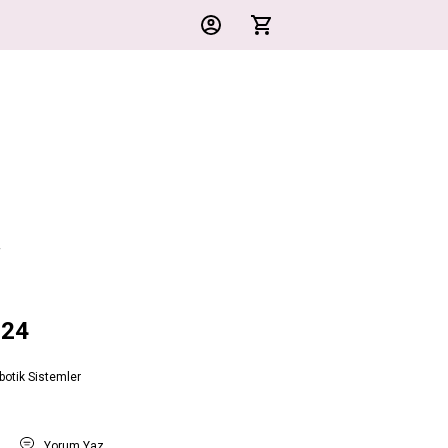
4
324
botik Sistemler
t
Yorum Yaz