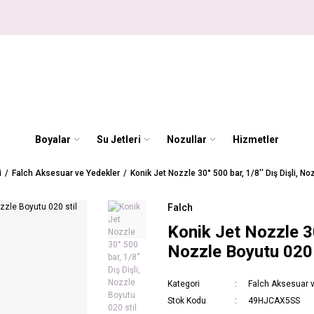
Boyalar
Su Jetleri
Nozullar
Hizmetler
i
Falch Aksesuar ve Yedekler
Konik Jet Nozzle 30° 500 bar, 1/8'' Dış Dişli, No
Falch
Konik Jet Nozzle 30°
Nozzle Boyutu 020 
Kategori
Falch Aksesuar 
Stok Kodu
49HJCAX5SS