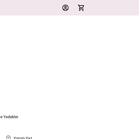
ve Yedekler
t
Yorum Yaz