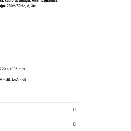
ta, kablo uzunluğu, Akım bağlantısı:
luğu:
230V/50Hz, A, 3m
 720 × 1035 mm
A = dB, LwA = dB