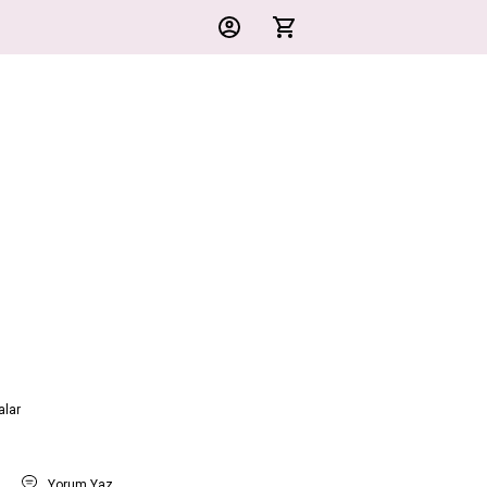
lar
t
Yorum Yaz