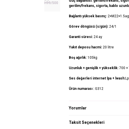
Güç bağlantısı: gerilim/frekans, sigor
gerilim/frekans, sigorta, kablo uzun
Bağlantı yüksek basınç:
2×M22×1.5ag
Görev döngüsü (s/gün):
24/1
Garanti süresi:
24 ay
Yakıt deposu hacmi:
20 litre
Boş ağırlık:
105kg
Uzunluk × genişlik × yükseklik:
700 ×
Ses değerleri internet lpa + lwash:
Lp
Ürün numarası :
G312
Yorumlar
Taksit Seçenekleri