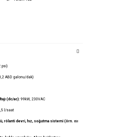
 psi)
13,2 ABD galonu/dak)
tajı (dc/ac):
99kW, 230VAC
,5 l/saat
, rölanti devri, hız, soğutma sistemi (örn. ısı