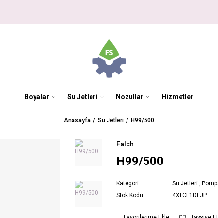
Boyalar
Su Jetleri
Nozullar
Hizmetler
Anasayfa
Su Jetleri
H99/500
Falch
H99/500
Kategori
Su Jetleri
,
Pompa
Stok Kodu
4XFCF1DEJP
Tavsiye E