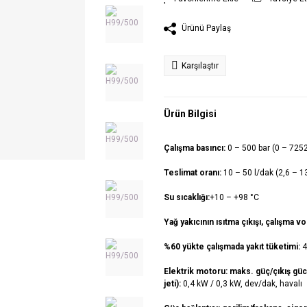
Ürünü Paylaş
Karşılaştır
Ürün Bilgisi
Çalışma basıncı:
0 – 500 bar (0 – 7252
Teslimat oranı:
10 – 50 l/dak (2,6 – 
Su sıcaklığı:
+10 – +98 °C
Yağ yakıcının ısıtma çıkışı, çalışma vol
%60 yükte çalışmada yakıt tüketimi:
4
Elektrik motoru: maks. güç/çıkış gücü
jeti):
0,4 kW / 0,3 kW, dev/dak, havalı