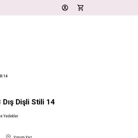
li 14
Dış Dişli Stili 14
ve Yedekler
t
Yorum Yaz