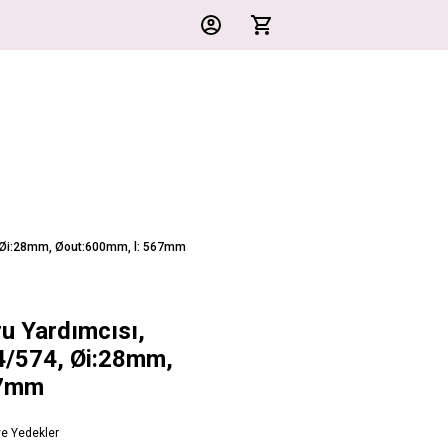
, Øi:28mm, Øout:600mm, l: 567mm
ru Yardımcısı,
/574, Øi:28mm,
67mm
ve Yedekler