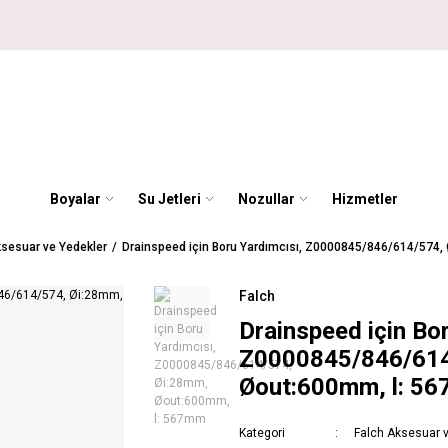
Boyalar
Su Jetleri
Nozullar
Hizmetler
sesuar ve Yedekler
Drainspeed için Boru Yardımcısı, Z0000845/846/614/574
Falch
Drainspeed için Bo
Z0000845/846/614
Øout:600mm, l: 5
Kategori
Falch Aksesuar 