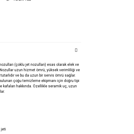
ulları (çoklu jet nozulları) esas olarak elek ve
. Nozullar uzun hizmet ömrü, yüksek verimliliği ve
i tutarlıdır ve bu da uzun bir servis ömrü sağlar.
bulunan çoğu temizleme ekipmanı için doğru tipi
e kafaları hakkında. Özellikle seramik uç, uzun
ar.
jeti