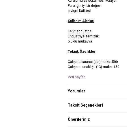
Kurulumu ve sökülmesi kolaydır
Para için iyi bir değer
İsviçre Kalitesi
Kullanım Alanları
Kağıt endüstrisi
Endüstriyel temizlik
oluklu mukavva
Teknik Özellikler
Çalışma basıncı (bar) maks. 500
Çalışma sıcaklığı. (°C) maks. 150
Veri Sayfası
Yorumlar
Taksit Seçenekleri
Önerileriniz