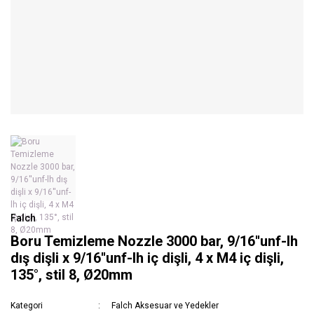
Falch
Boru Temizleme Nozzle 3000 bar, 9/16''unf-lh
dış dişli x 9/16''unf-lh iç dişli, 4 x M4 iç dişli,
135°, stil 8, Ø20mm
Kategori
Falch Aksesuar ve Yedekler