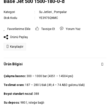
Base Jet 500 1500-180-0-d
Kategori
Su Jetleri
,
Pompalar
Stok Kodu
YE3975QNMC
Tavsiye Et
Yorum Yaz
Ürünü Paylaş
Karşılaştır
Ürün Bilgisi
Çalışma basıncı:
300 – 1000 bar (4351 – 14504 psi)
Teslimat oranı:
187 – 280 l/dak (49,4 – 74 ABD galonu/dak)
Boyut standart nozul:
388
Su deposu:
980 l, isteğe bağlı