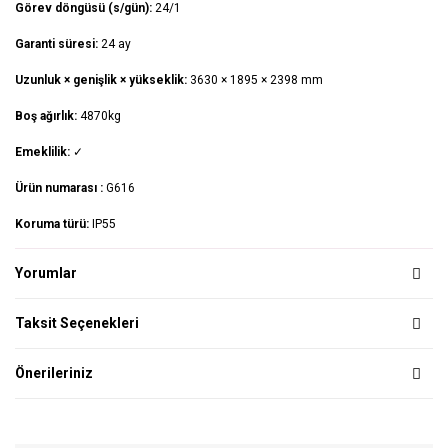
Görev döngüsü (s/gün):
24/1
Garanti süresi:
24 ay
Uzunluk × genişlik × yükseklik:
3630 × 1895 × 2398 mm
Boş ağırlık:
4870kg
Emeklilik:
✓
Ürün numarası :
G616
Koruma türü:
IP55
Yorumlar
Taksit Seçenekleri
Önerileriniz