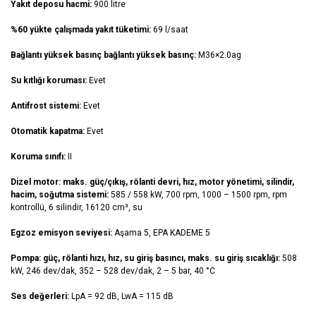
Yakıt deposu hacmi:
900 litre
%60 yükte çalışmada yakıt tüketimi:
69 l/saat
Bağlantı yüksek basınç bağlantı yüksek basınç:
M36×2.0ag
Su kıtlığı koruması:
Evet
Antifrost sistemi:
Evet
Otomatik kapatma:
Evet
Koruma sınıfı:
II
Dizel motor: maks. güç/çıkış, rölanti devri, hız, motor yönetimi, silindir,
hacim, soğutma sistemi:
585 / 558 kW, 700 rpm, 1000 – 1500 rpm, rpm
kontrollü, 6 silindir, 16120 cm³, su
Egzoz emisyon seviyesi:
Aşama 5, EPA KADEME 5
Pompa: güç, rölanti hızı, hız, su giriş basıncı, maks. su giriş sıcaklığı:
508
kW, 246 dev/dak, 352 – 528 dev/dak, 2 – 5 bar, 40 °C
Ses değerleri:
LpA = 92 dB, LwA = 115 dB