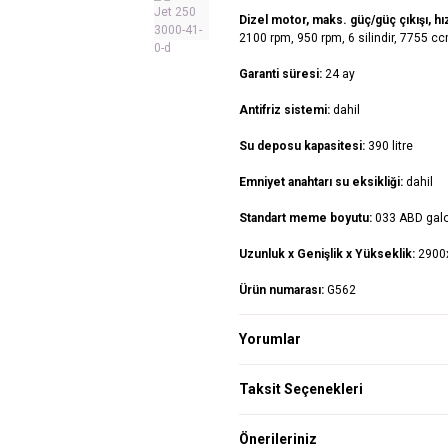
Dizel motor, maks. güç/güç çıkışı, hız
2100 rpm, 950 rpm, 6 silindir, 7755 c
Garanti süresi:
24 ay
Antifriz sistemi:
dahil
Su deposu kapasitesi:
390 litre
Emniyet anahtarı su eksikliği:
dahil
Standart meme boyutu:
033 ABD gal
Uzunluk x Genişlik x Yükseklik:
2900
Ürün numarası:
G562
Yorumlar
Taksit Seçenekleri
Önerileriniz