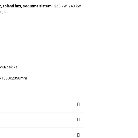
, rölanti hızı, soğutma sistemi:
250 kW, 240 kW,
cm, su
onu/dakika
x1350x2350mm