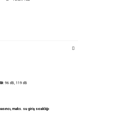
dB:
96 dB, 119 dB
sıncı, maks. su giriş sıcaklığı