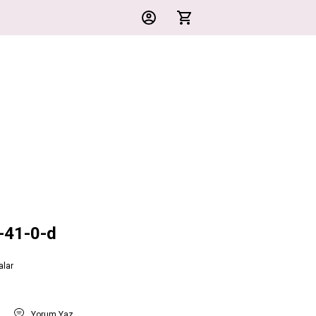
-41-0-d
lar
t
Yorum Yaz