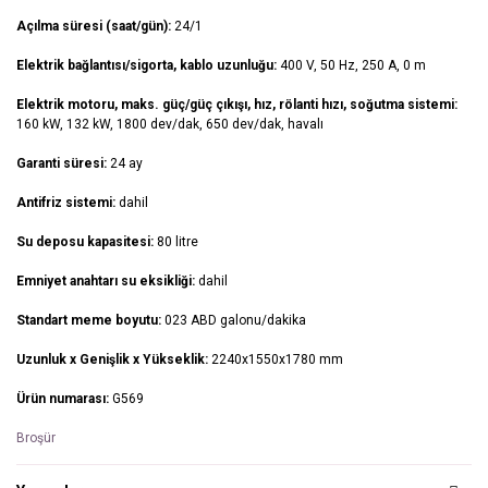
Açılma süresi (saat/gün):
24/1
Elektrik bağlantısı/sigorta, kablo uzunluğu:
400 V, 50 Hz, 250 A, 0 m
Elektrik motoru, maks. güç/güç çıkışı, hız, rölanti hızı, soğutma sistemi:
160 kW, 132 kW, 1800 dev/dak, 650 dev/dak, havalı
Garanti süresi:
24 ay
Antifriz sistemi:
dahil
Su deposu kapasitesi:
80 litre
Emniyet anahtarı su eksikliği:
dahil
Standart meme boyutu:
023 ABD galonu/dakika
Uzunluk x Genişlik x Yükseklik:
2240x1550x1780 mm
Ürün numarası:
G569
Broşür