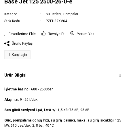
Base Jet 125 2500-26-0-e
Kategori
Su Jetleri
,
Pompalar
Stok Kodu
PZEH32XV64
Tavsiye Et
Yorum Yaz
Ürünü Paylaş
Karşılaştır
Ürün Bilgisi
İşletme basıncı:
600 - 2500bar
Akış hızı:
9 - 26 l/dak
Ses gücü seviyesi LpA, LwA +/- 1,5 dB:
75 dB, 95 dB
Güç, pompalama dönüş hızı, su giriş basıncı, maks. su giriş sıcaklığı:
125
kW, 610 dev/dak, 2, 8 bar, 40 °C