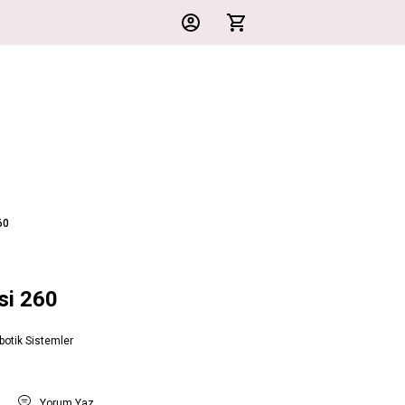
60
si 260
botik Sistemler
t
Yorum Yaz